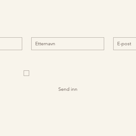
rabatt på din neste behan
med i LUMIÈRE kundeklubb og få eksklusive tilbud før all
Ja, jeg vil abonnere på nyhetsbrevet
Send inn