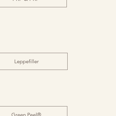
Leppefiller
Green Peel®