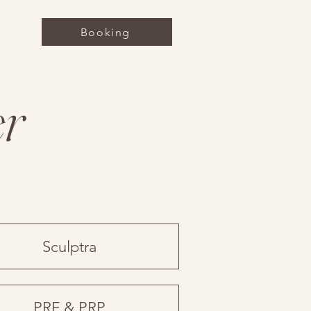
Booking
er
Sculptra
PRF & PRP