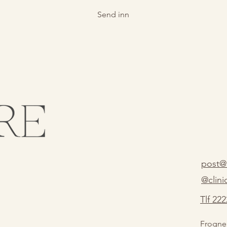
Send inn
Meld deg på vårt nyhetsbrev
post@c
@clini
Tlf 22
Frogner