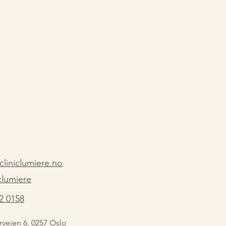
liniclumiere.no
clumiere
22 0158
veien 6, 0257 Oslo